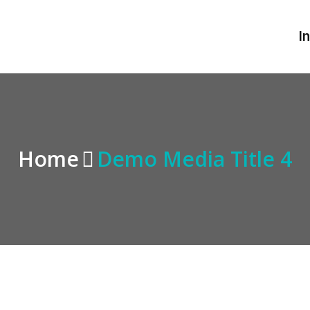
I
Home
Demo Media Title 4