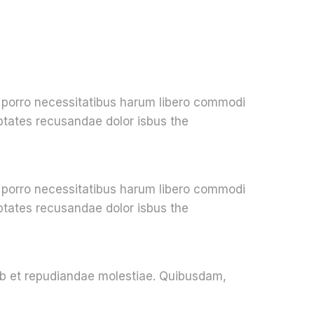
r porro necessitatibus harum libero commodi
uptates recusandae dolor isbus the
r porro necessitatibus harum libero commodi
uptates recusandae dolor isbus the
 ab et repudiandae molestiae. Quibusdam,