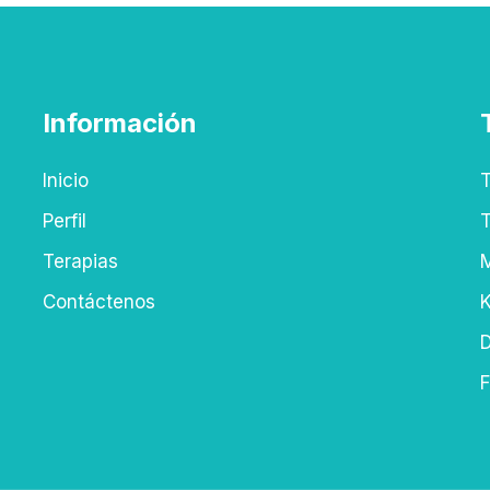
Información
Inicio
T
Perfil
T
Terapias
M
Contáctenos
K
D
F