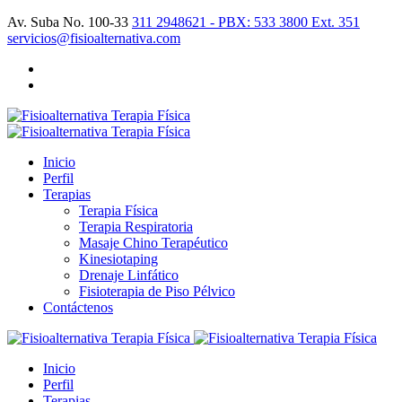
Av. Suba No. 100-33
311 2948621 - PBX: 533 3800 Ext. 351
servicios@fisioalternativa.com
Inicio
Perfil
Terapias
Terapia Física
Terapia Respiratoria
Masaje Chino Terapéutico
Kinesiotaping
Drenaje Linfático
Fisioterapia de Piso Pélvico
Contáctenos
Inicio
Perfil
Terapias